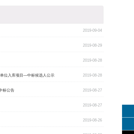
2019-09-04
2019-08-29
2019-08-28
价咨询单位入库项目—中标候选人公示
2019-08-28
x]中标公告
2019-08-27
2019-08-27
2019-08-26