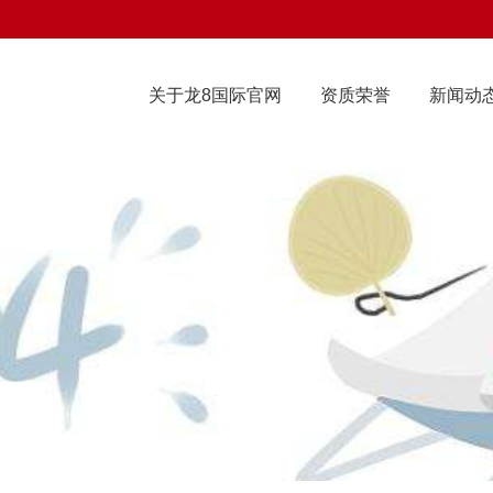
关于龙8国际官网
资质荣誉
新闻动