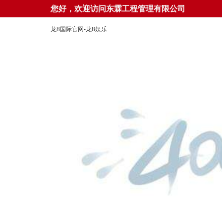
您好，欢迎访问东霖工程管理有限公司
龙8国际官网-龙8娱乐