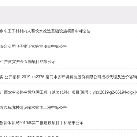
乡辛庄子村村内人蓄饮水改造基础设施项目中标公告
市公安局电子物证实验室项目中标公告
9年生产救灾资金采购项目结果公示
实-公开招标-2019-zs2376-厦门水务环境科技股份有限公司招标代理及造
年广西农村公路村际联网工程（以奖代补）项目[编号：ylzc2019-g2-66194-dlg
西六马坊村铺设输水管道工程中标公告
教育体育局2019年第二批建设项目中标结果公示