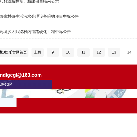
凡村道路翻修、新建项目结果公示
西张村镇生活污水处理设备采购项目中标公告
高墙乡太师梁村内道路硬化工程中标公告
龙8娱乐官网首页
上页
9
10
11
12
13
14
mdlgcgl@163.com
0楼d区