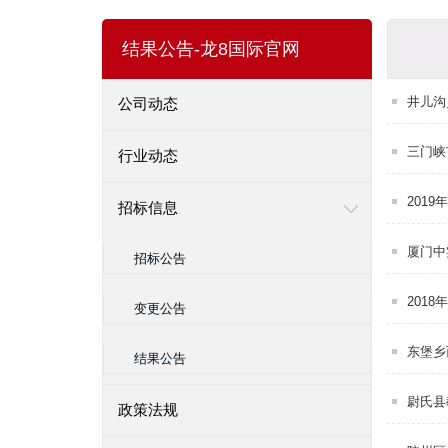
结果公告-龙8国际官网
井儿沟
公司动态
三门峡
行业动态
201
招标信息
厦门中
招标公告
2018
变更公告
东堡乡
结果公告
尉氏县
政策法规