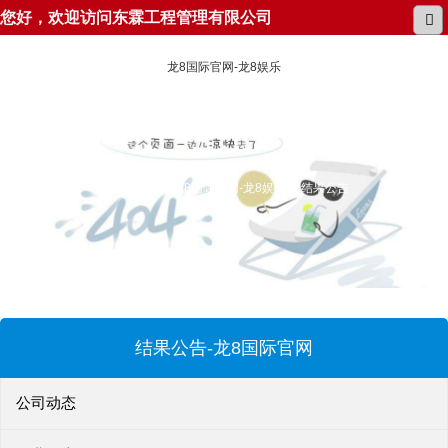
您好，欢迎访问东霖工程管理有限公司
龙8国际官网-龙8娱乐
所在位置：
龙8国际官网-龙8娱乐
结果公告
结果公告-龙8国际官网
公司动态