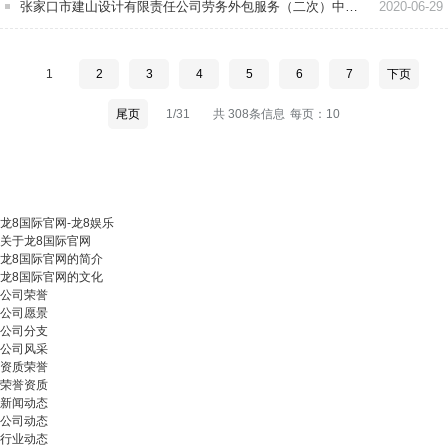
张家口市建山设计有限责任公司劳务外包服务（二次）中标公告
2020-06-29
1
2
3
4
5
6
7
下页
尾页
1/31
共 308条信息
每页：10
龙8国际官网-龙8娱乐
关于龙8国际官网
龙8国际官网的简介
龙8国际官网的文化
公司荣誉
公司愿景
公司分支
公司风采
资质荣誉
荣誉资质
新闻动态
公司动态
行业动态