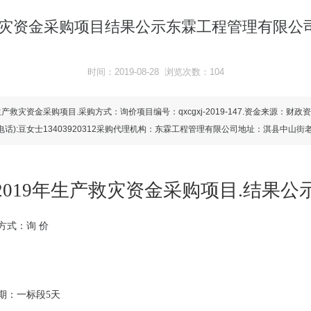
产救灾资金采购项目结果公示东霖工程管理有限公司
时间：2019-08-28 浏览次数：104
产救灾资金采购项目.采购方式：询价项目编号：qxcgxj-2019-147.资金来源：财
):豆女士13403920312采购代理机构：东霖工程管理有限公司地址：淇县中山街
2019年生产救灾资金采购项目.结果公
方式：询 价
期：
一标段5天