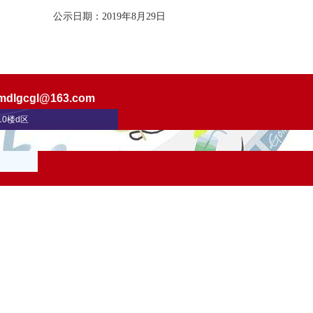
公示日期：2019年
8
月2
9
日
mdlgcgl@163.com
0楼d区