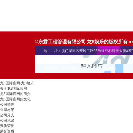
©东霖工程管理有限公司 龙8娱乐的版权所有
x
地 址：厦门湖里区安岭二路95号红豆杉科技大厦a座1
联系电话： 0592-5900695 18059899545
icp备案号：闽icp备17026049号-1
法律声明
龙8国际官网-龙8娱乐
关于龙8国际官网
龙8国际官网的简介
龙8国际官网的文化
公司荣誉
公司愿景
公司分支
公司风采
资质荣誉
荣誉资质