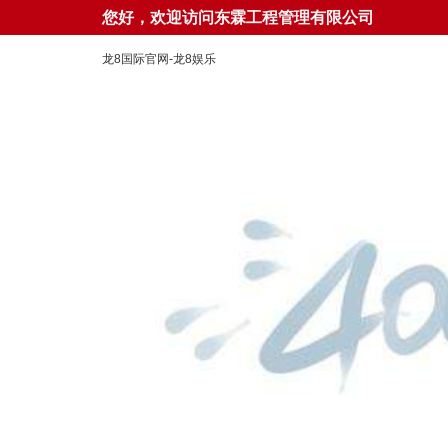
您好，欢迎访问东霖工程管理有限公司
龙8国际官网-龙8娱乐