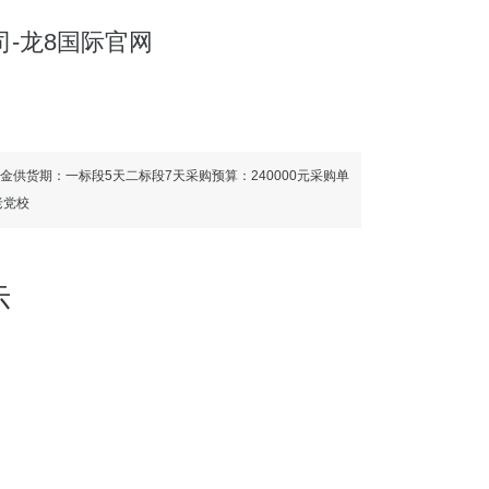
-龙8国际官网
政资金供货期：一标段5天二标段7天采购预算：240000元采购单
老党校
示