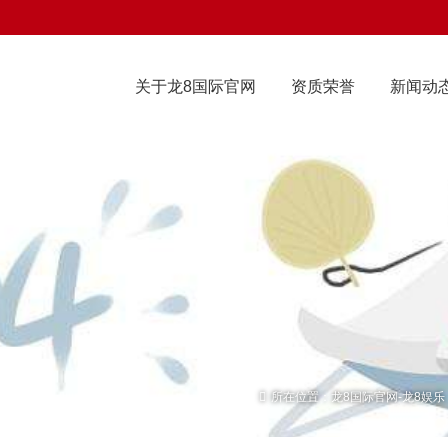
关于龙8国际官网
资质荣誉
新闻动
所在位置：
龙8国际官网-龙8娱乐