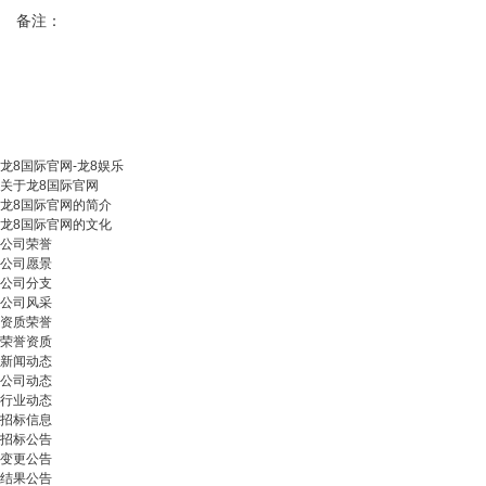
备注：
龙8国际官网-龙8娱乐
关于龙8国际官网
龙8国际官网的简介
龙8国际官网的文化
公司荣誉
公司愿景
公司分支
公司风采
资质荣誉
荣誉资质
新闻动态
公司动态
行业动态
招标信息
招标公告
变更公告
结果公告