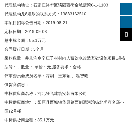
代理机构地址：石家庄裕华区谈固西街金域蓝湾6-1-1103
代理机构龙8娱乐的联系方式：13833162510
本项目招标公告日期：2019-08-21
定标日期：2019-09-03
总中标金额：85.1万元
合同履行日期：3个月
采购数量：井儿沟乡辛庄子村村内人蓄饮水改造基础设施项目,规格
型号：，数量：,单价：元,服务要求：合格
评审委员会成员名单：薛刚、王东颖 、温智毅
供货商信息：
中标供应商名称：河北登飞建筑安装有限公司
中标供应商地址：阳原县西城镇华原路西侧泥河湾街北尚府名邸小
区s2号楼
中标供货商金额：85.1万元