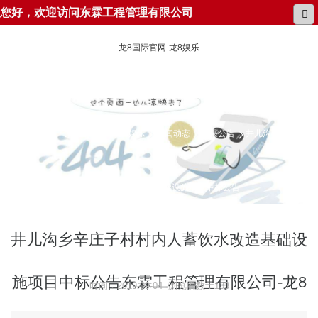
您好，欢迎访问东霖工程管理有限公司
龙8国际官网-龙8娱乐
所在位置：
龙8国际官网-龙8娱乐
新闻动态
结果公告
井儿沟乡辛庄子
村村内人蓄饮水改造基础设施项目中标公告
井儿沟乡辛庄子村村内人蓄饮水改造基础设
施项目中标公告东霖工程管理有限公司-龙8
时间：2019-09-04 浏览次数：133