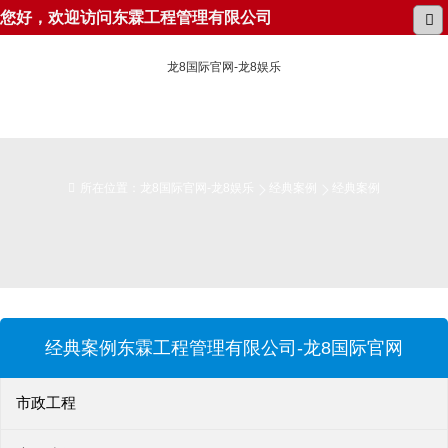
您好，欢迎访问东霖工程管理有限公司
龙8国际官网-龙8娱乐
所在位置：
龙8国际官网-龙8娱乐
经典案例
经典案例
经典案例东霖工程管理有限公司-龙8国际官网
市政工程