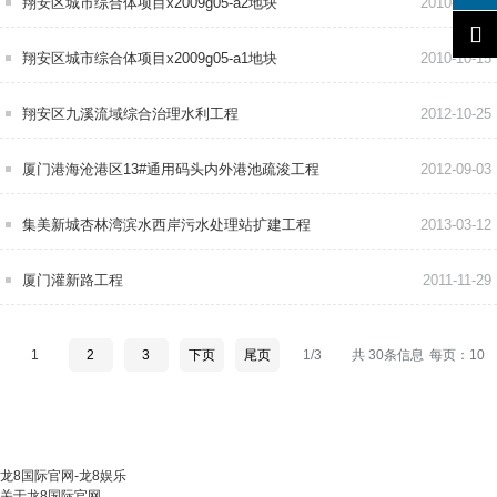
翔安区城市综合体项目x2009g05-a2地块
2010-10-30
翔安区城市综合体项目x2009g05-a1地块
2010-10-15
翔安区九溪流域综合治理水利工程
2012-10-25
厦门港海沧港区13#通用码头内外港池疏浚工程
2012-09-03
集美新城杏林湾滨水西岸污水处理站扩建工程
2013-03-12
厦门灌新路工程
2011-11-29
1
2
3
下页
尾页
1/3
共 30条信息
每页：10
龙8国际官网-龙8娱乐
关于龙8国际官网