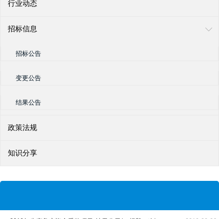
行业动态
招标信息
招标公告
变更公告
结果公告
政策法规
知识分享