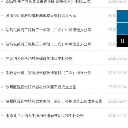
2019年生产救灾资金采购项目.结果公示(一标段二次)
2019-09-06
张湾乡西罐村经济林基地建设项目结果公示
2019-09-06
站马屯截污工程施工一标段（二次）中标候选人公示
2019-09-05
站马屯截污工程施工二标段（二次）中标候选人公示
2019-09-05
井儿沟乡窨子沟村基础设施项目中标公告
2019-09-05
学校办公楼、宿舍楼维修改造项目（二次）结果公告
2019-09-03
陕州区观音堂镇韩岩村外饰面工程成交公告
2019-09-04
陕州区观音堂镇韩岩村围墙、道牙、公厕改造工程成交公告
2019-09-04
阳原县井儿沟乡牛坊沟村街面整治工程中标公告
2019-09-04