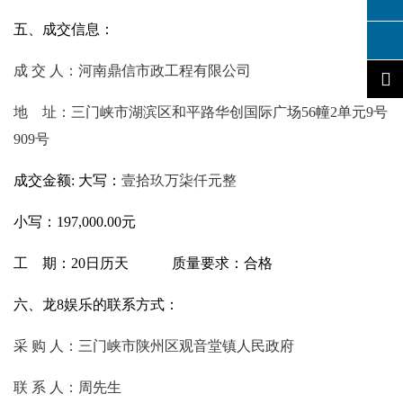
五、成交信息：
成
交
人：河南鼎信市政工程有限公司
地
址：三门峡市湖滨区和平路华创国际广场
56幢2单元9号
909号
成交金额
: 大写：
壹拾玖万柒仟元整
小写：
197,000.00元
工
期：
20日历天 质量要求：合格
六、龙8娱乐的联系方式：
采
购
人：三门峡市陕州区观音堂镇人民政府
联
系
人：周先生