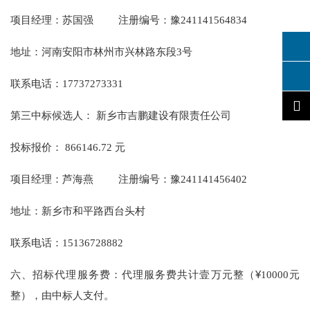
项目经理：
苏国强
注册编号：豫241141564834
地址：河南安阳市林州市兴林路东段
3号
联系电话：
17737273331
第三中标候选人：
新乡市吉鹏建设有限责任公司
投标报价：
866146.72
元
项目经理：
芦海燕
注册编号：豫241141456402
地址：新乡市和平路西台头村
联系电话：
15136728882
六、招标代理服务费：代理服务费
共计壹万
元
整
（
¥
10000
元
整），由中标人支付。