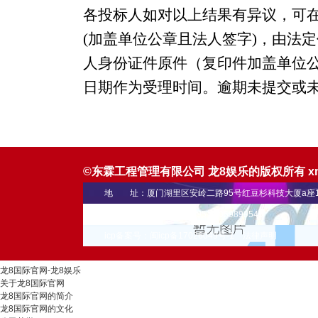
各投标人如对以上结果有异议，可
(加盖单位公章且法人签字)，由法
人身份证件原件（复印件加盖单位
日期作为受理时间。逾期未提交或
©东霖工程管理有限公司 龙8娱乐的版权所有
x
地 址：厦门湖里区安岭二路95号红豆杉科技大厦a座1
联系电话： 0592-5900695 18059899545
icp备案号：闽icp备17026049号-1
法律声明
龙8国际官网-龙8娱乐
关于龙8国际官网
龙8国际官网的简介
龙8国际官网的文化