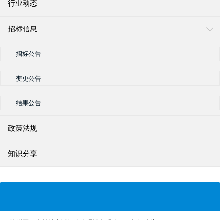
行业动态
招标信息
招标公告
变更公告
结果公告
政策法规
知识分享