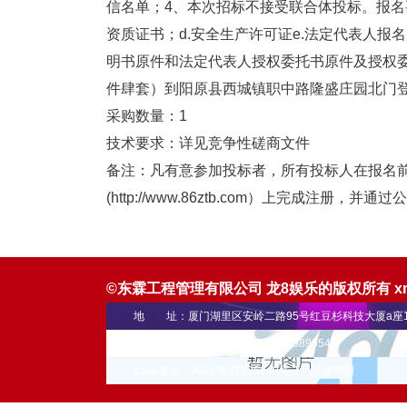
信名单；4、本次招标不接受联合体投标。报名
资质证书；d.安全生产许可证e.法定代表人
明书原件和法定代表人授权委托书原件及授权
件肆套）到阳原县西城镇职中路隆盛庄园北门
采购数量：1
技术要求：详见竞争性磋商文件
备注：凡有意参加投标者，所有投标人在报名前，需
(http://www.86ztb.com）上完成
©东霖工程管理有限公司 龙8娱乐的版权所有
x
地 址：厦门湖里区安岭二路95号红豆杉科技大厦a座1
联系电话： 0592-5900695 18059899545
icp备案号：闽icp备17026049号-1
法律声明