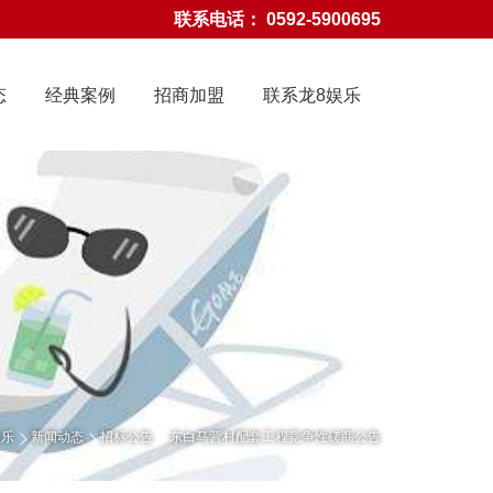
联系电话： 0592-5900695
态
经典案例
招商加盟
联系龙8娱乐
龙8国际官网-龙8娱乐
娱乐
新闻动态
招标公告
东白马营村配套工程竞争性磋商公告