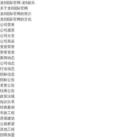
龙8国际官网-龙8娱乐
关于龙8国际官网
龙8国际官网的简介
龙8国际官网的文化
公司荣誉
公司愿景
公司分支
公司风采
资质荣誉
荣誉资质
新闻动态
公司动态
行业动态
招标信息
招标公告
变更公告
结果公告
政策法规
知识分享
经典案例
市政工程
房屋建筑
公路桥梁
其他工程
招商加盟