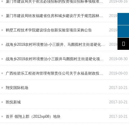
厦门市建设局关于依法必须招标的投资项目招标事项核准有关办理工作的通知
2019-08-16
厦门市建设局转发福建省住房和城乡建设厅关于规范园林绿化工程施工招标投标活动有关事项的通知
2019-08-30
鹤壁工程技术学院建设综合创新实验室项目采购公告
2019-09-03
战海乡2019农村环境整治-小三眼井、马囫囵村主街道硬化项目中标公告
2019-08-30
战海乡2019农村环境整治小三眼井马囫囵村主街道硬化项目中标公告
2019-08-30
广西桂碧乐工程咨询管理有限责任公司关于永福县财政投资项目预（结）算评审咨询服务采购项目中标公告
2019-09-03
翔安国际机场
2017-10-21
凯悦新城
2017-10-21
首开 领翔上郡（2012xp08）地块
2017-10-21