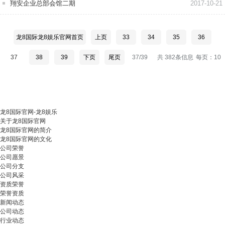
翔安企业总部会馆二期
2017-10-21
龙8国际龙8娱乐官网首页
上页
33
34
35
36
37
38
39
下页
尾页
37/39
共 382条信息
每页：10
龙8国际官网-龙8娱乐
关于龙8国际官网
龙8国际官网的简介
龙8国际官网的文化
公司荣誉
公司愿景
公司分支
公司风采
资质荣誉
荣誉资质
新闻动态
公司动态
行业动态