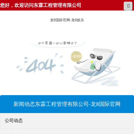
您好，欢迎访问东霖工程管理有限公司
龙8国际官网-龙8娱乐
所在位置：
龙8国际官网-龙8娱乐
新闻动态
新闻动态东霖工程管理有限公司-龙8国际官网
公司动态