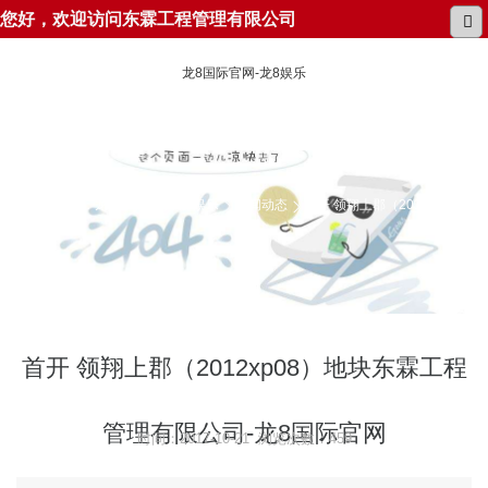
您好，欢迎访问东霖工程管理有限公司
龙8国际官网-龙8娱乐
所在位置：
龙8国际官网-龙8娱乐
新闻动态
首开 领翔上郡（2012xp08）
地块
首开 领翔上郡（2012xp08）地块东霖工程
管理有限公司-龙8国际官网
时间：2017-10-21 浏览次数：459