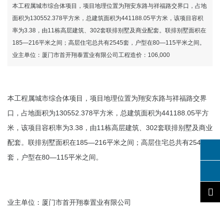
本工程属城市综合体项目，项目地理位置为翔安东路与祥福路交界口，占地
面积为130552.378平方米，总建筑面积为441188.05平方米，该项目容积
率为3.38，由11栋高层建筑、302套联排别墅及商业配套。联排别墅面积在
185—216平米之间；高层住宅总共有2545套，户型在80—115平米之间。
业主单位：厦门市首开翔泰置业有限公司工程造价：106,000
本工程属城市综合体项目，项目地理位置为翔安东路与祥福路交界
口，占地面积为130552.378平方米，总建筑面积为441188.05平方
米，该项目容积率为3.38，由11栋高层建筑、302套联排别墅及商业
配套。联排别墅面积在185—216平米之间；高层住宅总共有2545
套，户型在80—115平米之间。
业主单位：厦门市首开翔泰置业有限公司