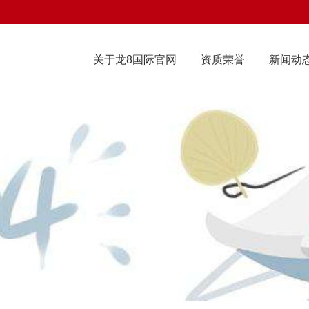
关于龙8国际官网
资质荣誉
新闻动