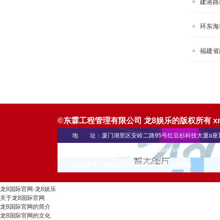
建港路
环东海
福建省
©东霖工程管理有限公司 龙8娱乐的版权所有
x
地 址：厦门湖里区安岭二路95号红豆杉科技大厦a座1
联系电话： 0592-5900695 18059899545
icp备案号：闽icp备17026049号-1
法律声明
龙8国际官网-龙8娱乐
关于龙8国际官网
龙8国际官网的简介
龙8国际官网的文化