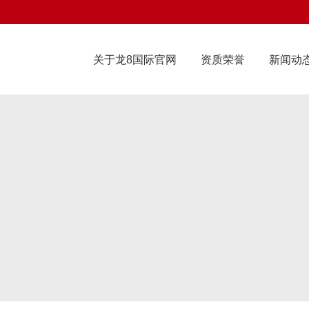
关于龙8国际官网
资质荣誉
新闻动