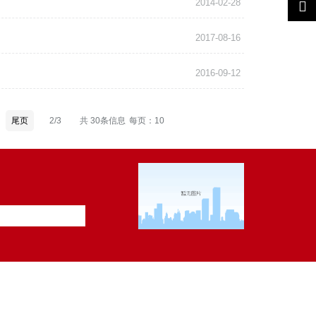
2014-02-28
2017-08-16
2016-09-12
尾页
2/3
共 30条信息
每页：10