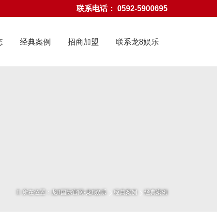
联系电话： 0592-5900695
态
经典案例
招商加盟
联系龙8娱乐
龙8国际官网-龙8娱乐
所在位置：
龙8国际官网-龙8娱乐
经典案例
经典案例