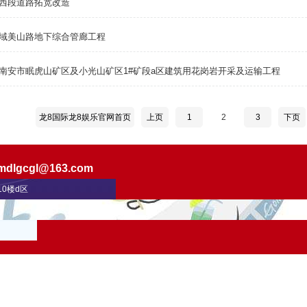
西段道路拓宽改造
域美山路地下综合管廊工程
南安市眠虎山矿区及小光山矿区1#矿段a区建筑用花岗岩开采及运输工程
龙8国际龙8娱乐官网首页
上页
1
2
3
下页
mdlgcgl@163.com
0楼d区