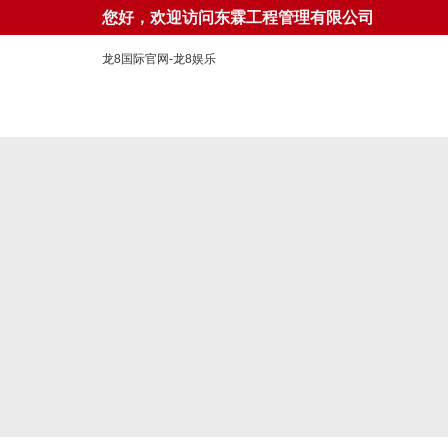
您好，欢迎访问东霖工程管理有限公司
龙8国际官网-龙8娱乐