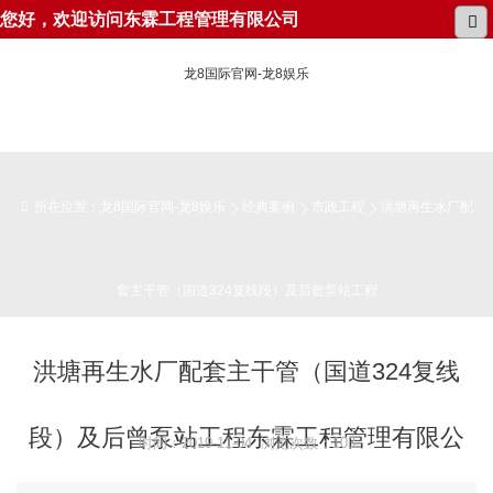
您好，欢迎访问东霖工程管理有限公司
龙8国际官网-龙8娱乐
所在位置：
龙8国际官网-龙8娱乐
经典案例
市政工程
洪塘再生水厂配
套主干管（国道324复线段）及后曾泵站工程
洪塘再生水厂配套主干管（国道324复线
段）及后曾泵站工程东霖工程管理有限公
时间：2019-11-04 浏览次数：103