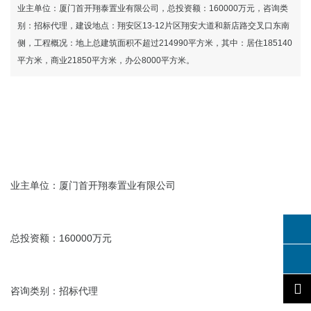
业主单位：厦门首开翔泰置业有限公司，总投资额：160000万元，咨询类
别：招标代理，建设地点：翔安区13-12片区翔安大道和新店路交叉口东南
侧，工程概况：地上总建筑面积不超过214990平方米，其中：居住185140
平方米，商业21850平方米，办公8000平方米。
业主单位：厦门首开翔泰置业有限公司
总投资额：160000万元
咨询类别：招标代理