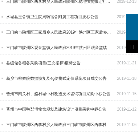
三门峡市陕州区西李村乡人民政府陕州区易地扶贫搬迁社区岳庄村、方里村、塔罗社区、陡沟社区房屋检测项目成交公告
2019-12-13
水城县玉舍镇卫生院周转宿舍附属工程项目废标公告
2019-12-10
三门峡市陕州区王家后乡人民政府2019年陕州区王家后乡赵里河村新建香菇大棚项目成交公告
2019-12-02
三门峡市陕州区观音堂镇人民政府2019年陕州区观音堂镇七里村冷库设备采购项目成交公告
2019-11-25
县级储备稻谷采购项目(三次招标)废标公告
2019-11-21
新乡市检察院数据恢复及4g便携式定位系统项目成交公告
2019-11-18
晋州市南关村、赵村城中村改造技术咨询项目采购中标公告
2019-11-15
晋州市中国鸭梨博物馆规划及建筑设计项目采购中标公告
2019-11-12
三门峡市陕州区西李村乡人民政府三门峡市陕州区西李村乡吴家坑村村庄规划编制项目成交公告
2019-11-06