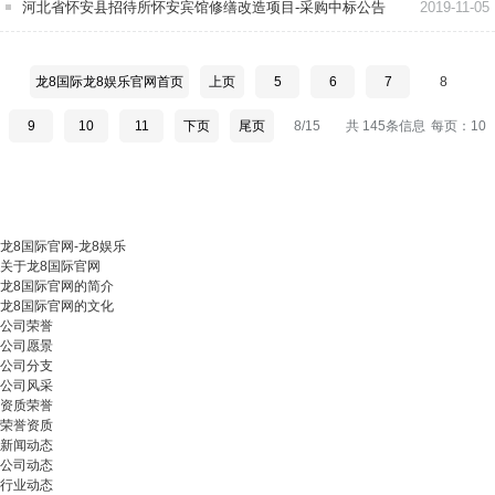
河北省怀安县招待所怀安宾馆修缮改造项目-采购中标公告
2019-11-05
龙8国际龙8娱乐官网首页
上页
5
6
7
8
9
10
11
下页
尾页
8/15
共 145条信息
每页：10
龙8国际官网-龙8娱乐
关于龙8国际官网
龙8国际官网的简介
龙8国际官网的文化
公司荣誉
公司愿景
公司分支
公司风采
资质荣誉
荣誉资质
新闻动态
公司动态
行业动态