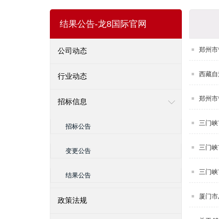
结果公告-龙8国际官网
郑州市
公司动态
西藏自
行业动态
郑州市
招标信息
三门峡
招标公告
三门峡
变更公告
三门峡
结果公告
厦门市
政策法规