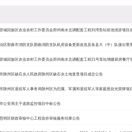
管城回族区农业农村工作委员会郑州南水北调配套工程刘湾泵站前池清淤项目
治区那曲市消防支队那曲消防支队机房设备更新改造及各县大（中）队接出警
管城回族区农业农村工作委员会郑州南水北调配套工程21号泵站增建厨房餐厅
市陕州区硖石乡人民政府陕州区硖石乡土地复垦项目成交公告
市陕州区退役军人事务局陕州区为烈属、军属和退役军人等家庭悬挂光荣牌项目
市公安局主干道路监控项目中标公告
思明区财政审核中心工程造价审核服务结果公告