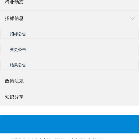
行业动态
招标信息
招标公告
变更公告
结果公告
政策法规
知识分享