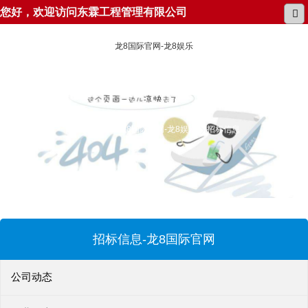
您好，欢迎访问东霖工程管理有限公司
龙8国际官网-龙8娱乐
所在位置：
龙8国际官网-龙8娱乐
招标信息
招标信息-龙8国际官网
公司动态