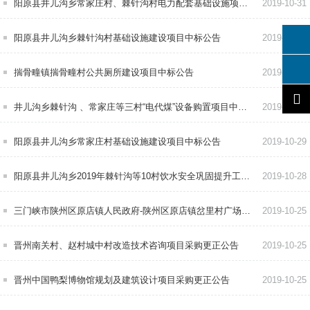
阳原县井儿沟乡常家庄村、棘针沟村电力配套基础设施项目中标公告
2019-10-31
阳原县井儿沟乡棘针沟村基础设施建设项目中标公告
2019-10-31
揣骨疃镇揣骨疃村公共厕所建设项目中标公告
2019-10-30
井儿沟乡棘针沟 、常家庄等三村“电代煤”设备购置项目中标公告
2019-10-29
阳原县井儿沟乡常家庄村基础设施建设项目中标公告
2019-10-29
阳原县井儿沟乡2019年棘针沟等10村饮水安全巩固提升工程中标公告
2019-10-28
三门峡市陕州区原店镇人民政府-陕州区原店镇岔里村广场路提升改造工程-公开招标公告
2019-10-25
晋州南关村、赵村城中村改造技术咨询项目采购更正公告
2019-10-25
晋州中国鸭梨博物馆规划及建筑设计项目采购更正公告
2019-10-25