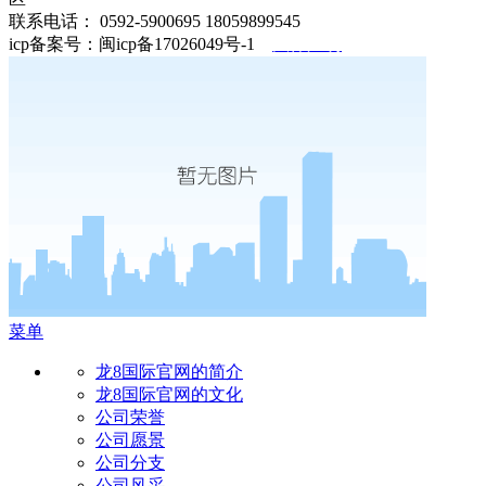
联系电话： 0592-5900695 18059899545
icp备案号：闽icp备17026049号-1
法律声明
菜单
龙8国际官网的简介
龙8国际官网的文化
公司荣誉
公司愿景
公司分支
公司风采