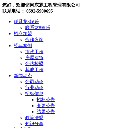
您好，欢迎访问东霖工程管理有限公司
联系电话： 0592-5900695
联系龙8娱乐
联系龙8娱乐
招商加盟
合作咨询
经典案例
市政工程
房屋建筑
公路桥梁
其他工程
新闻动态
公司动态
行业动态
招标信息
招标公告
变更公告
结果公告
政策法规
知识分享