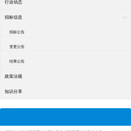
行业动态
招标信息
招标公告
变更公告
结果公告
政策法规
知识分享