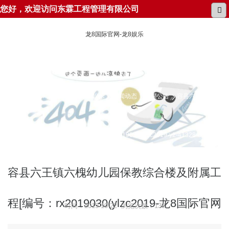
您好，欢迎访问东霖工程管理有限公司
龙8国际官网-龙8娱乐
所在位置：
龙8国际官网-龙8娱乐
新闻动态
结果公告
容县六王镇六槐
幼儿园保教综合楼及附属工程[编号：rx2019030(ylzc2019-y2-41328-dlgx)]废
标公告
容县六王镇六槐幼儿园保教综合楼及附属工
程[编号：rx2019030(ylzc2019-龙8国际官网
时间：2019-10-22 浏览次数：139