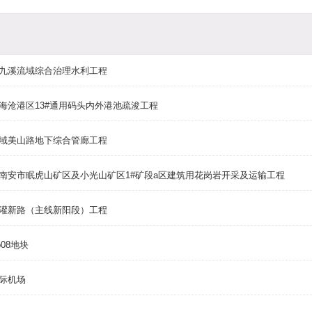
九溪流域综合治理水利工程
海沧港区13#通用码头内外港池疏浚工程
域美山路地下综合管廊工程
南安市眠虎山矿区及小光山矿区1#矿段a区建筑用花岗岩开采及运输工程
灌新路（主线新阳段）工程
p08地块
际机场