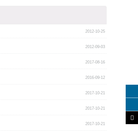
2012-10-25
2012-09-03
2017-08-16
2016-09-12
2017-10-21
2017-10-21
2017-10-21