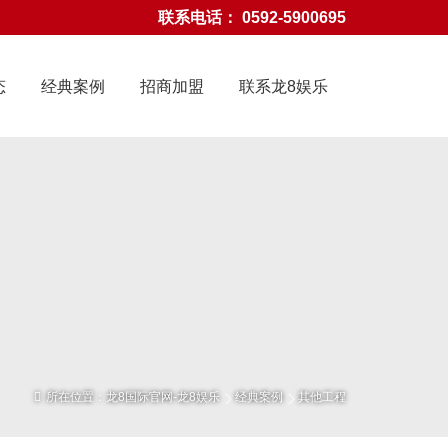
联系电话： 0592-5900695
态
经典案例
招商加盟
联系龙8娱乐
龙8国际官网-龙8娱乐
所在位置：
龙8国际官网-龙8娱乐
经典案例
其他工程