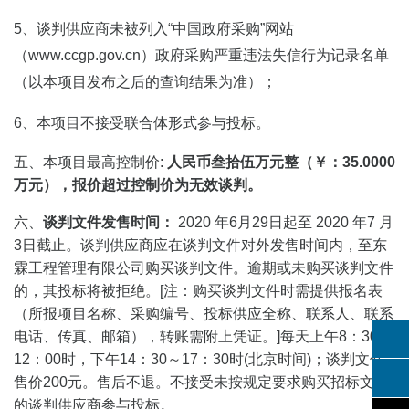
5、谈判供应商未被列入“中国政府采购”网站
（www.ccgp.gov.cn）政府采购严重违法失信行为记录名单
（以本项目发布之后的查询结果为准）；
6、本项目不接受联合体形式参与投标。
五、本项目最高控制价:
人民币
叁拾伍万
元整（￥：
35.0000
万元）
，报价超过
控制价
为无效谈判。
六、
谈判文件发售时间
：
20
20
年
6
月
29
日起至
20
20
年
7
月
3
日截止。谈判供应商应在谈判文件对外发售时间内，至东
霖工程管理有限公司购买谈判文件。逾期或未购买谈判文件
的，其投标将被拒绝。[注：购买谈判文件时需提供报名表
（所报项目名称、采购编号、投标供应全称、联系人、联系
电话、传真、邮箱），转账需附上凭证。]每天上午8：30～
12：00时，下午14：30～17：30时(北京时间)；谈判文件
售价200元。售后不退。不接受未按规定要求购买招标文件
的谈判供应商参与投标。