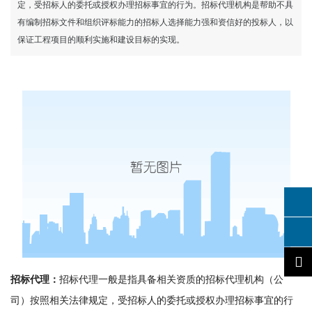
定，受招标人的委托或授权办理招标事宜的行为。招标代理机构是帮助不具
有编制招标文件和组织评标能力的招标人选择能力强和资信好的投标人，以
保证工程项目的顺利实施和建设目标的实现。
招标代理：
招标代理
一般是指具备相关资质的招标代理机构（公
司）按照相关法律规定，受招标人的委托或授权办理招标事宜的行