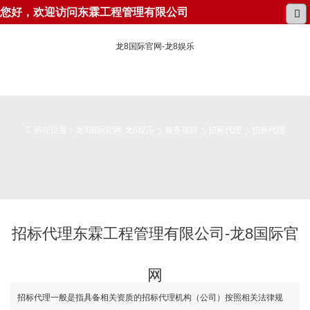
您好，欢迎访问东霖工程管理有限公司
龙8国际官网-龙8娱乐
所在位置：
龙8国际官网-龙8娱乐
服务项目
招标代理
招标代理
招标代理东霖工程管理有限公司-龙8国际官
网
招标代理一般是指具备相关资质的招标代理机构（公司）按照相关法律规