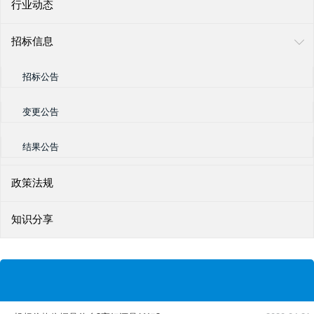
行业动态
招标信息
招标公告
变更公告
结果公告
政策法规
知识分享