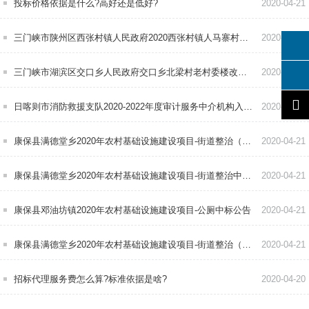
投标价格依据是什么?高好还是低好?
2020-04-21
三门峡市陕州区西张村镇人民政府2020西张村镇人马寨村果品土特产交易市场项目竞争性谈判公告
2020-04-21
三门峡市湖滨区交口乡人民政府交口乡北梁村老村委楼改造工程竞争性谈判公告
2020-04-21
日喀则市消防救援支队2020-2022年度审计服务中介机构入围采购项目招标公告公开招标公告
2020-04-21
康保县满德堂乡2020年农村基础设施建设项目-街道整治（二次）竞争性磋商公告
2020-04-21
康保县满德堂乡2020年农村基础设施建设项目-街道整治中标公告
2020-04-21
康保县邓油坊镇2020年农村基础设施建设项目-公厕中标公告
2020-04-21
康保县满德堂乡2020年农村基础设施建设项目-街道整治（三标段）废标公告
2020-04-21
招标代理服务费怎么算?标准依据是啥?
2020-04-20