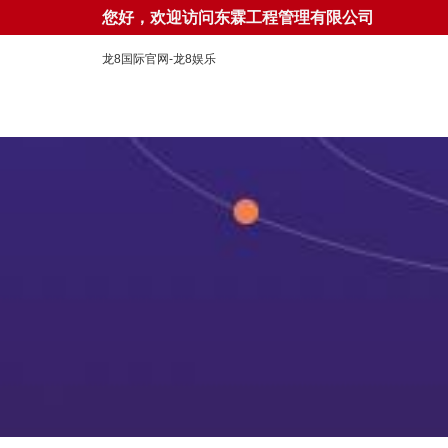
您好，欢迎访问东霖工程管理有限公司
龙8国际官网-龙8娱乐