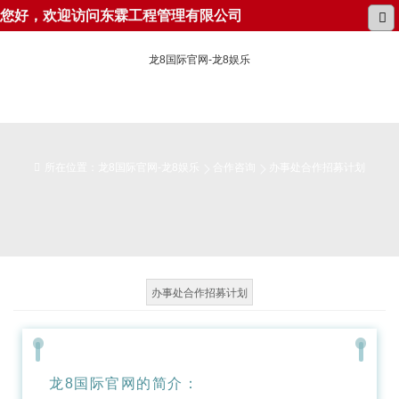
您好，欢迎访问东霖工程管理有限公司
龙8国际官网-龙8娱乐
所在位置：
龙8国际官网-龙8娱乐
合作咨询
办事处合作招募计划
办事处合作招募计划
龙8国际官网的简介：