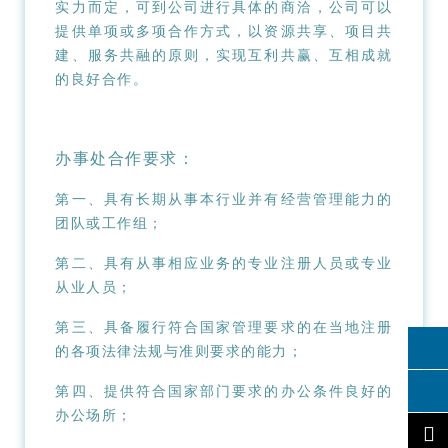
实力而定，可到公司进行具体的商洽，公司可以
提供单项或多项合作方式，以资源共享、项目共
建、服务共融的原则，实现互利共赢、互相成就
的良好合作。
办事处合作要求：
第一、具有长期从事本行业并有经营管理能力的
团队或工作组；
第二、具有从事相应业务的专业注册人员或专业
从业人员；
第三、具备履行符合国家管理要求的在当地注册
的各项法律法规与准则要求的能力；
第四、提供符合国家部门要求的办公条件良好的
办公场所；