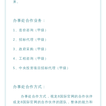
来。
办事处合作业务：
1、造价咨询（甲级）
2、招标代理（甲级）
3、政府采购（甲级）
4、工程咨询（甲级）
5、中央投资项目招标代理（甲级）
办事处合作方式：
办事处合作方式，视龙8国际官网的合作伙伴
或龙8国际官网的合作伙伴的团队，整体的能力和