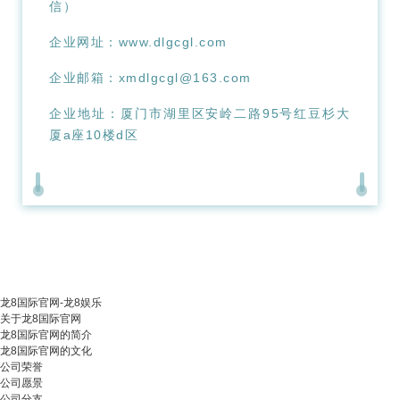
信）
企业网址：www.dlgcgl.com
企业邮箱：
xmdlgcgl@163.com
企业地址：厦门市湖里区安岭二路95号红豆杉大
厦a座10楼d区
龙8国际官网-龙8娱乐
关于龙8国际官网
龙8国际官网的简介
龙8国际官网的文化
公司荣誉
公司愿景
公司分支