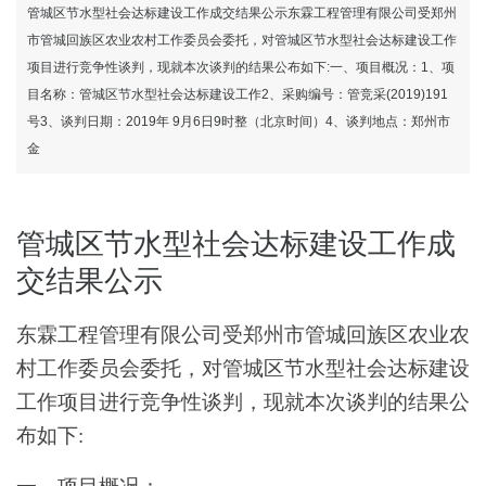
管城区节水型社会达标建设工作成交结果公示东霖工程管理有限公司受郑州
市管城回族区农业农村工作委员会委托，对管城区节水型社会达标建设工作
项目进行竞争性谈判，现就本次谈判的结果公布如下:一、项目概况：1、项
目名称：管城区节水型社会达标建设工作2、采购编号：管竞采(2019)191
号3、谈判日期：2019年 9月6日9时整（北京时间）4、谈判地点：郑州市
金
管城区节水型社会达标建设工作
成
交结果公示
东霖工程管理有限公司受郑州市管城回族区农业农
村工作委员会委托，对管城区节水型社会达标建设
工作项目进行竞争性谈判，现就本次谈判的结果公
布如下
: