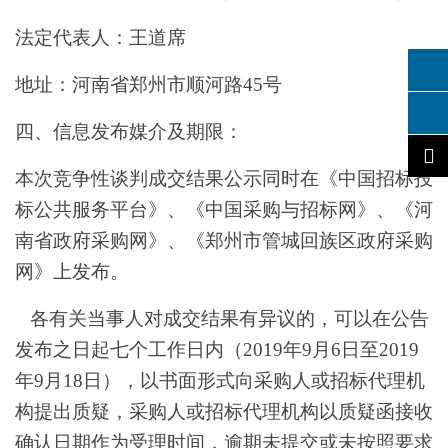
法定代表人：王道席
地址：河南省郑州市顺河路
45号
四、信息发布媒介及期限：
本次竞争性谈判成交结果公示同时在《中国招标投
标公共服务平台》、《中国采购与招标网》、《河
南省政府采购网》、《郑州市管城回族区政府采购
网》上发布。
各有关当事人对成交结果有异议的，可以在公告
发布之日起七个工作日内（
2019年9月6日
至
2019
年9月18日），
以书面形式向采购人或招标代理机
构提出质疑，采购人或招标代理机构以质疑函接收
确认日期作为受理时间，逾期未提交或未按照要求