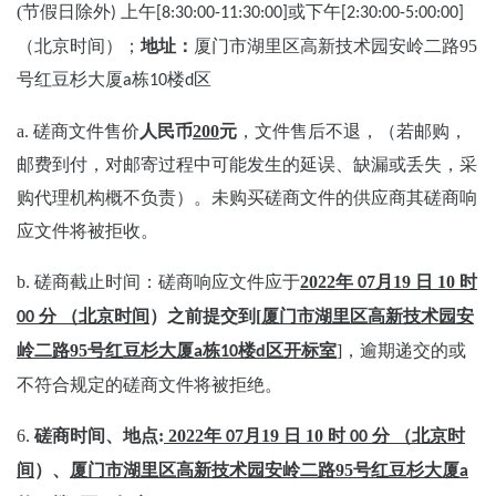
(
节假日除外
上午
或下午
)
[8:30:00-11:30:00]
[2:30:00-5:00:00]
（北京时间）
；
地址：
厦门市湖里区高新技术园安岭二路
95
号红豆杉大厦
栋
楼
区
a
10
d
a.
磋商文件售价
人民币
200
元
，文件售后不退，（若邮购，
邮费到付，对邮寄过程中可能发生的延误、缺漏或丢失，采
购代理机构概不负责）。未购买磋商文件的供应商其磋商响
应文件将被拒收。
b.
磋商截止时间：磋商响应文件应于
2022
年
7
月
19
日
10
时
0
分 （北京时间
）之前提交到
[
厦门市湖里区高新技术园安
00
岭二路
95
号红豆杉大厦
栋
楼
区开标室
]
，逾期递交的或
a
10
d
不符合规定的磋商文件将被拒绝。
6.
磋商时间、地点
:
2022
年
7
月
19
日
10
时
分 （北京时
0
00
间
）、
厦门市湖里区高新技术园安岭二路
95
号红豆杉大厦
a