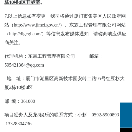
栋
楼
区开标室
。
10
d
7.
以上信息如有变更，
我司将通过厦门市集美区人民政府网
站（
http://www.jimei.gov.cn/
）、
东霖工程管理有限公司网站
（
http://dlgcgl.com/
）等信息发布媒体通知，
请磋商响应供应
商关注。
代理机构：东霖工程管理有限公司
邮箱：
595421364@qq.com
地
址：厦门市湖里区高新技术园安岭二路
95
号红豆杉大
厦
栋
楼
区
a
10
d
邮
编：
361000
项目经办人及龙8娱乐的联系方式：小赵
0592-5900893
13328304736