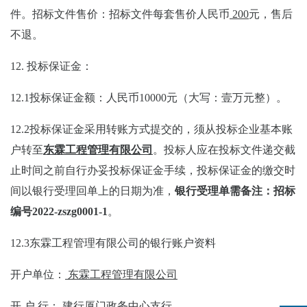
件。招标文件售价：招标文件每套售价人民币
2
00
元，售后
不退
。
12.
投标保证金：
12.1
投标保证金
额：人民币
10000
元（大写：
壹万元整
）。
12.2
投标保证金采用转账方式提交的，须从投标企业基本账
户转至
东霖工程管理有限公司
。投标人应在投标文件递交截
止时间之前自行办妥投标保证金手续，投标保证金的缴交时
间以银行受理回单上的日期为准，
银行受理单需备注：招标
编号
2022-zszg0001
-1
。
12.3
东霖工程管理有限公司
的银行账户资料
开户单位：
东霖工程管理有限公司
开
户
行：
建行厦门政务中心支行