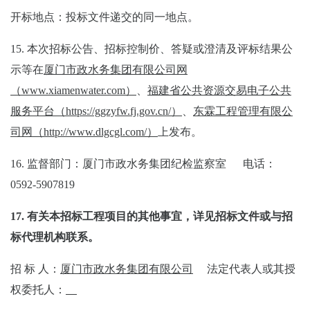
开标
地点：投标文件递交的同一地点。
15.
本次招标公告、招标控制价、答疑或澄清及评标结果公
示等在
厦门市政水务集团有限公司网
（
www.xiamenwater.com
）
、
福建省公共资源交易电子公共
服务平台（
https://ggzyfw.fj.gov.cn/
）
、
东霖工程管理有限公
司网（
http://www.dlgcgl.com/
）
上发布。
16.
监督部门：厦门市政水务集团纪检监察室 电话：
0592-5907819
17.
有关本招标
工程
项目的其他事宜，
详见招标文件或
与招
标代理机构联系。
招
标
人：
厦门市政水务集团有限公司
法定代表人或其授
权委托人：