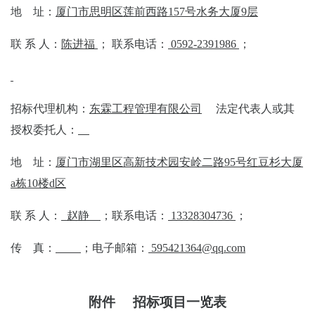
地
址：
厦门市思明区莲前西路
1
57
号水务大厦
9
层
联
系
人：
陈进福
；
联系电话：
0592-2391986
；
招标代理
机构
：
东霖工程管理有限公司
法定代表人或其
授权委托人：
地
址：
厦门市湖里区高新技术园安岭二路
95
号红豆杉大厦
a
栋
10
楼
d
区
联
系
人：
赵静
；联系电话：
13328304736
；
传
真：
；电子邮箱：
595421364@qq.com
附件
招标项目一览表