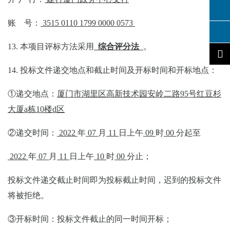
账
号：
3515 0110 1799 0000 0573
13.
本项目评标方法
采用
综合评分法
。
14.
投标文件递交地点和截止时间及开标时间和开标地点：
①
递交
地点：
厦门市湖里区高新技术园安岭二路
95
号红豆杉
大厦
a
栋
10
楼
d
区
②
递交
时间：
20
2
2
年
0
7
月
11
日上午
0
9
时
00
分起至
20
2
2
年
0
7
月
11
日上午
10
时
00
分止
；
投标文件递交截止时间即为投标截止时间
，
迟到的投标文件
将被拒绝。
③
开标时间
：
投标
文件
截止的同一时间开标
；