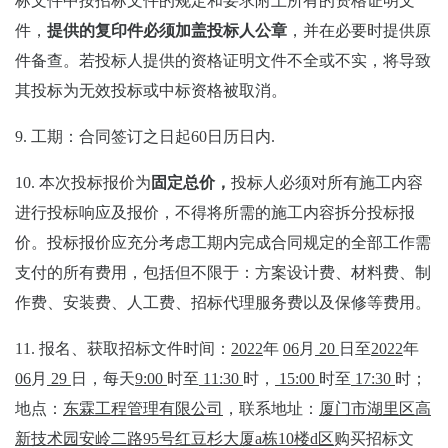
标文件中按招标文件的规定和要求附上所有的资格证明文
件，
提供的复印件必须加盖投标人公章
，并在必要时提供原
件备查。若投标人提供的资格证明文件不全或不实，将导致
其投标为无效投标或中标资格被取消。
9.
工期：
合同签订之日起
60日历日内.
10.
本次投标报价为
固定总价，
投标人必须对所有施工内容
进行投标响应及报价，不得将所需的施工内容拆分投标报
价。
投标报价应
充分考虑工期
内完成合同规定的全部工作需
支付的所有费用，包括但不限于：
方案设计费、
材料费、制
作费、安装费、人工费、招标代理服务费以及保修等费用。
11.
报名、获取招标文件时间：
20
2
2
年
0
6
月
20
日至
20
2
2
年
0
6
月
29
日，每天
9
:
00
时至
1
1
:
3
0
时，
1
5
:
00
时至
17:30
时；
地点：
东霖工程管理有限公司
，
联系地址：
厦门市湖里区高
新技术园安岭二路
95
号红豆杉大厦
a
栋
10
楼
d
区
购买招标文