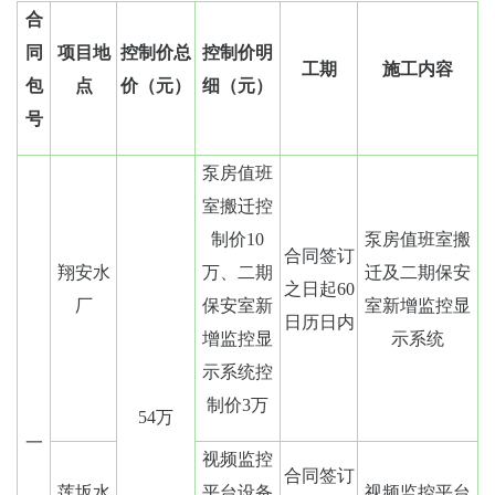
合
同
项目地
控制价总
控制价明
工期
施工内容
包
点
价（元）
细（元）
号
泵房值班
室搬迁控
制价10
泵房值班室搬
合同签订
翔安水
万、二期
迁及二期保安
之日起60
厂
保安室新
室新增监控显
日历日内
增监控显
示系统
示系统控
制价3万
54万
一
视频监控
合同签订
莲坂水
平台设备
视频监控平台