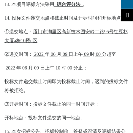
13.
本项目评标方法
采用
综合评分法
。
14.
投标文件递交地点和截止时间及开标时间和开标地点：
①
递交
地点：
厦门市湖里区高新技术园安岭二路
95
号红豆杉
大厦
a
栋
10
楼
d
区
②
递交
时间：
20
2
2
年
0
6
月
09
日上午
0
9
时
00
分起至
20
2
2
年
0
6
月
09
日上午
10
时
00
分止
；
投标文件递交截止时间即为投标截止时间
，
迟到的投标文件
将被拒绝。
③
开标时间
：
投标
文件
截止的同一时间开标
；
开标
地点：投标文件递交的同一地点。
15.
本次招标公告、招标控制价、答疑或澄清及评标结果公