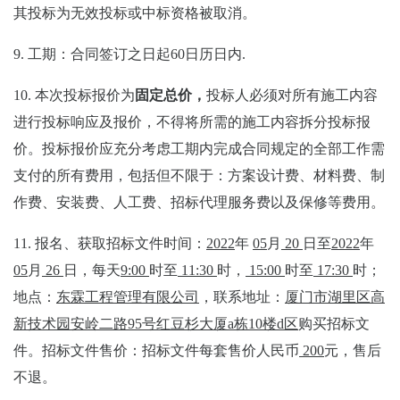
其投标为无效投标或中标资格被取消。
9.
工期：
合同签订之日起
60日历日内.
10.
本次投标报价为
固定总价，
投标人必须对所有施工内容
进行投标响应及报价，不得将所需的施工内容拆分投标报
价。
投标报价应
充分考虑工期
内完成合同规定的全部工作需
支付的所有费用，包括但不限于：
方案设计费、
材料费、制
作费、安装费、人工费、招标代理服务费以及保修等费用。
11.
报名、获取招标文件时间：
20
2
2
年
05
月
20
日至
20
2
2
年
05
月
26
日，每天
9
:
00
时至
1
1
:
3
0
时，
1
5
:
00
时至
17:30
时；
地点：
东霖工程管理有限公司
，
联系地址：
厦门市湖里区高
新技术园安岭二路
95
号红豆杉大厦
a
栋
10
楼
d
区
购买招标文
件。招标文件售价：招标文件每套售价人民币
2
00
元，售后
不退
。