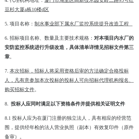
4.
代理机构地址：
厦门市湖里区高新技术园安岭二路
95
号红
豆杉大厦
a
栋
10
楼
d
区
5.
项目名称：
制水事业部下属水厂监控系统提升改造工程
6.
招标项目名称、数量及主要技术规格：
对本项目内水厂的
安防监控系统进行升级改造，具体清单详情见招标文件第三
章
。
7.
本次招标，招标人将采用资格后审的方法确定合格投标
人，凡有意参加本次投标的投标人可向招标代理机构报名、
购买招标文件
。
8.
投标人应同时满足以下资格条件并提供相关证明文件
8.1
投标人应为在厦门注册的独立法人，具有相应的经营范
围，提供经年检的法人营业执照（副本）有效复印件（原件
备审）。