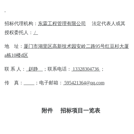
招标代理
机构
：
东霖工程管理有限公司
法定代表人或其
授权委托人：
/
地
址：
厦门市湖里区高新技术园安岭二路
95
号红豆杉大厦
a
栋
10
楼
d
区
联
系
人：
赵静
；联系电话：
13328304736
；
传
真：
；电子邮箱：
595421364@qq.com
附件
招标项目一览表