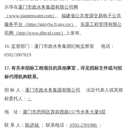
示等在
厦门市政水务集团有限公司网
（
www.xiamenwater.com
）
、
福建省公共资源交易电子公共
服务平台（
https://ggzyfw.fj.gov.cn/
）
、
东霖工程管理有限公
司网（
http://www.dlgcgl.com/
）
上发布。
16.
监督部门：厦门市政水务集团纪检监察室 电话：
0592-5907819
17.
有关本招标
工程
项目的其他事宜，
详见招标文件或
与招
标代理机构联系。
招
标
人：
厦门市政水务集团有限公司
法定代表人或其授
权委托人：
/
地
址：
厦门市思明区莲前西路
1
57
号水务大厦
9
层
联
系
人：
陈进福
；
联系电话：
0592-2391986
；