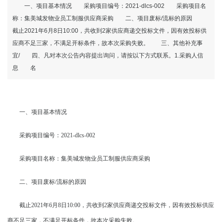
一、项目基本情况 采购项目编号：2021-dlcs-002 采购项目名
称：集美城发物业员工制服供应商采购 二、项目废标/流标的原因
截止2021年6月8日10:00，共收到2家供应商递交投标文件，因有效投标供
应商不足三家，不满足开标条件，故本次采购失败。 三、其他补充事
宜/ 四、凡对本次公告内容提出询问，请按以下方式联系。1.采购人信
息 名
一、项目基本情况
采购项目编号：
2021-dlcs-002
采购项目名称：集美城发物业员工制服供应商采购
二、项目废标
/流标的原因
截止
2021年6月
8
日
1
0
:00，共收到
2
家供应商递交投标文件，因有效投标供应
商不足三家，不满足开标条件，故本次采购失败。