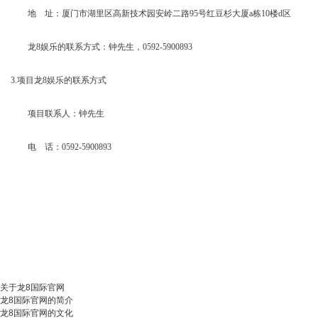
地 址：厦门市湖里区高新技术园安岭二路
95号红豆杉大厦a栋10楼d区
龙8娱乐的联系方式：钟先生，
0592-5900893
3.项目龙8娱乐的联系方式
项目联系人：钟先生
电 话：
0592-5900893
关于龙8国际官网
龙8国际官网的简介
龙8国际官网的文化