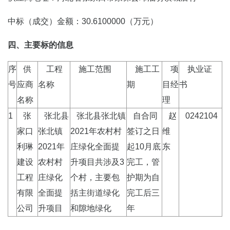
中标（成交）金额：30.6100000（万元）
四、主要标的信息
序
供
工程
施工范围
施工工
项
执业证
号
应商
名称
期
目经
书
名称
理
1
张
张北县
张北县张北镇
自合同
赵
0242104
家口
张北镇
2021年农村村
签订之日
维
利琳
2021年
庄绿化全面提
起10月底
东
建设
农村村
升项目共涉及3
完工，管
工程
庄绿化
个村，主要包
护期为自
有限
全面提
括主街道绿化
完工后三
公司
升项目
和隙地绿化
年