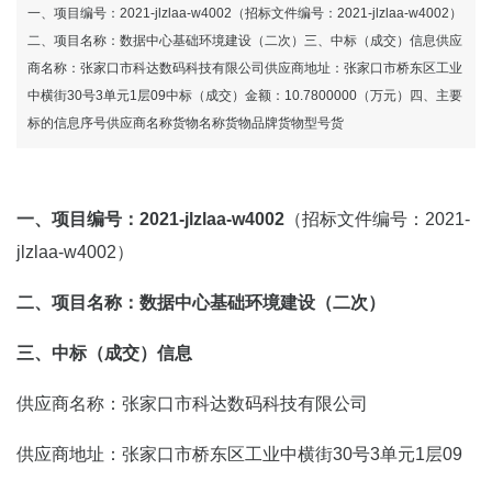
一、项目编号：2021-jlzlaa-w4002（招标文件编号：2021-jlzlaa-w4002）
二、项目名称：数据中心基础环境建设（二次）三、中标（成交）信息供应
商名称：张家口市科达数码科技有限公司供应商地址：张家口市桥东区工业
中横街30号3单元1层09中标（成交）金额：10.7800000（万元）四、主要
标的信息序号供应商名称货物名称货物品牌货物型号货
一、项目编号：2021-jlzlaa-w4002
（招标文件编号：2021-
jlzlaa-w4002）
二、项目名称：数据中心基础环境建设（二次）
三、中标（成交）信息
供应商名称：张家口市科达数码科技有限公司
供应商地址：张家口市桥东区工业中横街30号3单元1层09