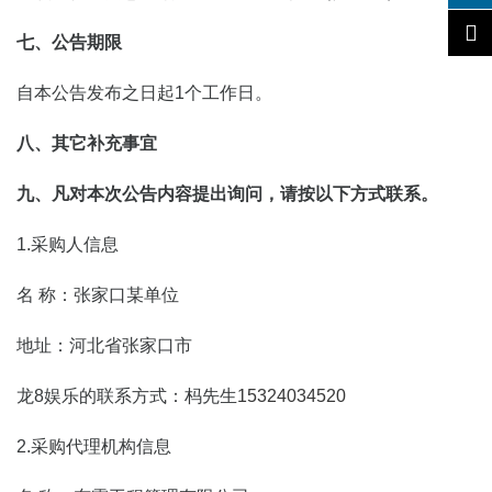
七、公告期限
自本公告发布之日起1个工作日。
八、其它补充事宜
九、凡对本次公告内容提出询问，请按以下方式联系。
1.采购人信息
名 称：张家口某单位
地址：河北省张家口市
龙8娱乐的联系方式：杩先生
15324034520
2.采购代理机构信息