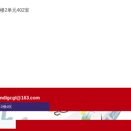
路甲18号2号楼2单元402室
mdlgcgl@163.com
0楼d区