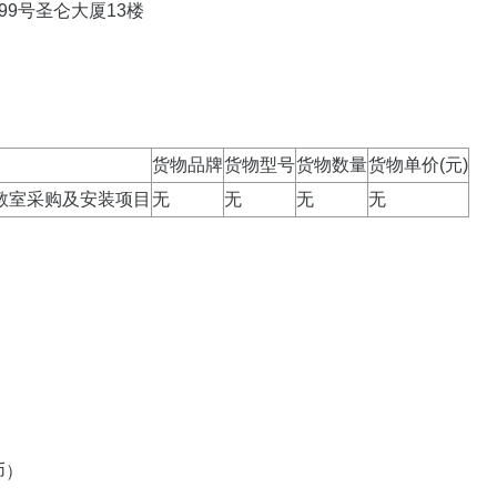
9号圣仑大厦13楼
货物品牌
货物型号
货物数量
货物单价(元)
教室采购及安装项目
无
无
无
无
币）