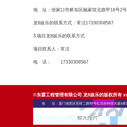
地 址：张家口市桥东区杨家坟北
龙8娱乐的联系方式：常洁
17330308567
3.项目龙8娱乐的联系方式
项目联系人：常洁
电 话：
17330308567
©东霖工程管理有限公司 龙8娱乐的版权所有
x
地 址：厦门湖里区安岭二路95号红豆杉科技大厦a座1
联系电话： 0592-5900695 18059899545
icp备案号：闽icp备17026049号-1
法律声明