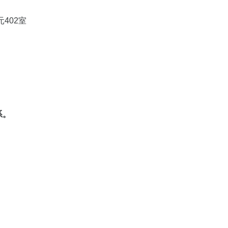
402室
系。
沟妇产院区