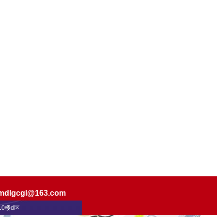
限公司
坟北路甲18号
-2018774
mdlgcgl@163.com
0楼d区