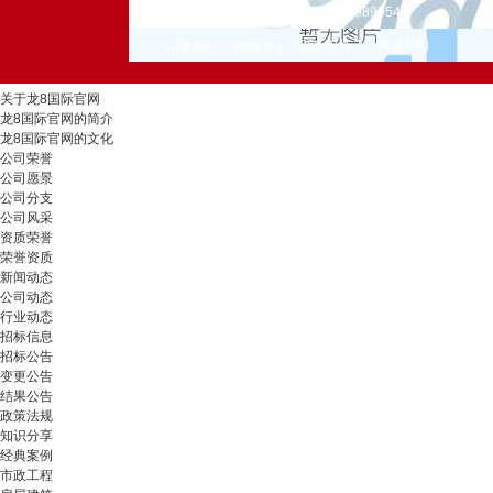
联系电话： 0592-5900695 18059899545
icp备案号：闽icp备17026049号-1
法律声明
关于龙8国际官网
龙8国际官网的简介
龙8国际官网的文化
公司荣誉
公司愿景
公司分支
公司风采
资质荣誉
荣誉资质
新闻动态
公司动态
行业动态
招标信息
招标公告
变更公告
结果公告
政策法规
知识分享
经典案例
市政工程