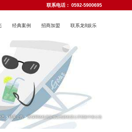
联系电话： 0592-5900695
态
经典案例
招商加盟
联系龙8娱乐
动态
结果公告
医保网络机房装修及线路租赁公开招标中标公告