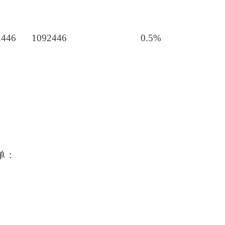
2446
1092446
0.5%
单：