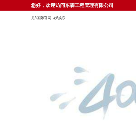
您好，欢迎访问东霖工程管理有限公司
龙8国际官网-龙8娱乐