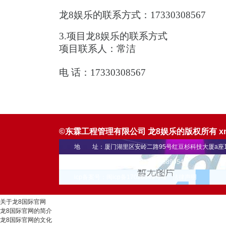
龙8娱乐的联系方式：
17330308567
3.项目
龙8娱乐的联系方式
项目联系人：
常洁
电
话：
17330308567
©东霖工程管理有限公司 龙8娱乐的版权所有
x
地 址：厦门湖里区安岭二路95号红豆杉科技大厦a座1
联系电话： 0592-5900695 18059899545
icp备案号：闽icp备17026049号-1
法律声明
关于龙8国际官网
龙8国际官网的简介
龙8国际官网的文化