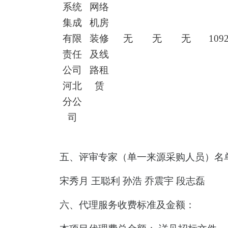
系统
网络
集成
机房
有限
装修
无
无
无
109
责任
及线
公司
路租
河北
赁
分公
司
五、评审专家（单一来源采购人员）名
宋秀月 王聪利 孙浩 乔震宇 段志磊
六、代理服务收费标准及金额：