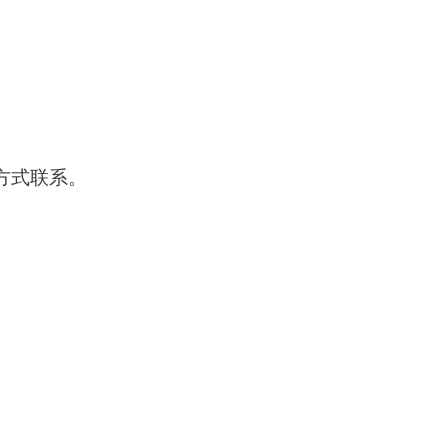
方式联系。