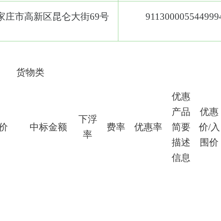
家庄市高新区昆仑大街69号
911300005544999
货物类
优惠
产品
优惠
下浮
价
中标金额
费率
优惠率
简要
价/入
率
描述
围价
信息