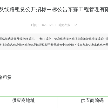
及线路租赁公开招标中标公告东霖工程管理有限
时间：2020-12-01 浏览次数：22
目名称：医保网络机房装修及线路租赁三、中标（成交）信息供应商名称供应商地址供应商编
标的信息货物类供应商名称货物名称货物品牌规格型号数量单价中标金额下浮率费率优惠率优惠
路租赁
供应商地址
供应商编码