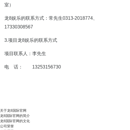
室）
龙8娱乐的联系方式：常先生0313-2018774、
17330308567
3.项目龙8娱乐的联系方式
项目联系人：李先生
电 话： 13253156730
关于龙8国际官网
龙8国际官网的简介
龙8国际官网的文化
公司荣誉