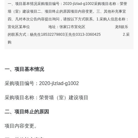
一、项目基本情况采购项目编号：2020-jlzlad-g1002采购项目名称：荣誉
墙（室）建设项目二、项目终止的原因项目内容变更。三、其他补充事宜
四、凡对本次公告内容提出询问，请按以下方式联系。1.采购人信息名称：
宣化区某单位 地址：张家口市宣化区 龙8娱乐
的联系方式：杨先生18532279803王先生0313-3360425 2.采
购
一、项目基本情况
采购项目编号：2020-jlzlad-g1002
采购项目名称：荣誉墙（室）建设项目
二、项目终止的原因
项目内容变更。