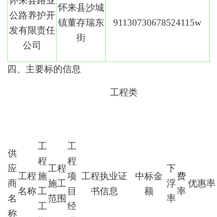
怀来县路业
怀来县沙城
公路养护开
镇董存瑞东
91130730678524115w
发有限责任
街
公司
四、主要标的信息
工程类
工
工
供
程
程
应
工程
下
工程
施
项
工程执业证
中标金
费
商
施工
浮
优惠率
名称
工
目
书信息
额
率
名
范围
率
工
经
称