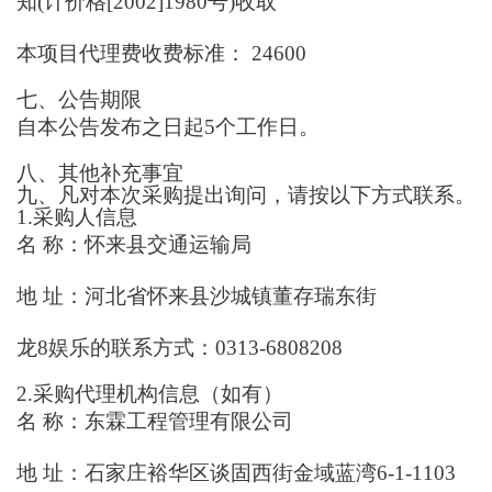
知(计价格[2002]1980号)收取
本项目代理费收费标准：
24600
七、公告期限
自本公告发布之日起
5个工作日。
八、其他补充事宜
九、凡对本次采购提出询问，请按以下方式联系。
1.采购人信息
名
称：
怀来县交通运输局
地
址：
河北省怀来县沙城镇董存瑞东街
龙8娱乐的联系方式：
0313-6808208
2.采购代理机构信息（如有）
名
称：
东霖工程管理有限公司
地
址：
石家庄裕华区谈固西街金域蓝湾6-1-1103