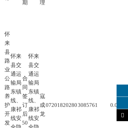
期
理
怀
来
县
怀来
怀来
路
县交
县交
业
通运
通运
公
合
输局
输局
路
同
东镇
东镇
养
签
寇
线、
线、
护
订
成
07201820280
3085761
0.007%
康祁
康祁
开
后
龙
线安
线安
发
50
全隐
全隐