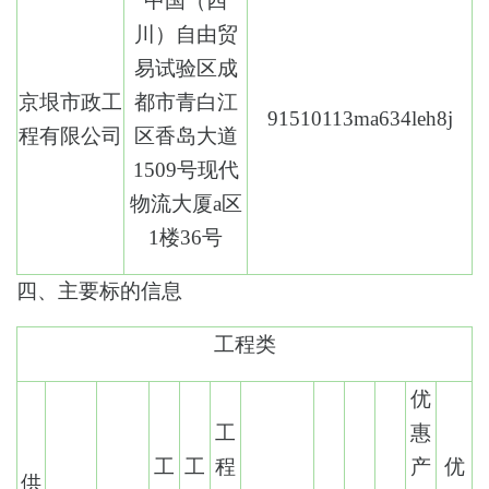
中国（四
川）自由贸
易试验区成
京垠市政工
都市青白江
91510113ma634leh8j
程有限公司
区香岛大道
1509号现代
物流大厦a区
1楼36号
四、主要标的信息
工程类
优
工
惠
工
工
程
产
优
供