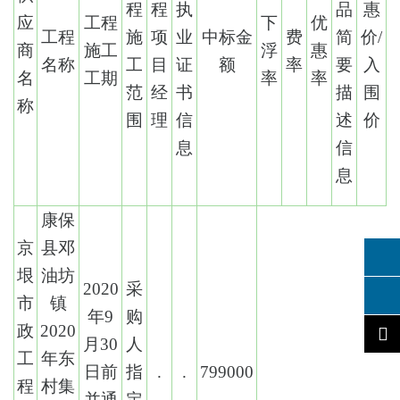
程
程
执
品
惠
应
工程
下
优
工程
施
项
业
中标金
费
简
价/
商
施工
浮
惠
名称
工
目
证
额
率
要
入
名
工期
率
率
范
经
书
描
围
称
围
理
信
述
价
息
信
息
康保
京
县邓
垠
油坊
2020
采
市
镇
年9
购
政
2020
月30
人
工
年东
日前
指
.
.
799000
程
村集
并通
定