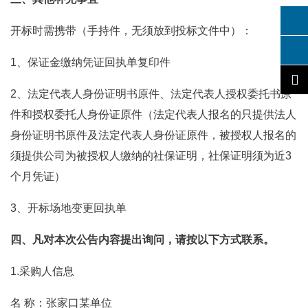
开标时需携带（手持件，无须放到投标文件中）：
1、保证金缴纳凭证回执单复印件
2、法定代表人身份证明书原件、法定代表人授权委托书原
件和授权委托人身份证原件（法定代表人报名的只提供法人
身份证明书原件及法定代表人身份证原件，被授权人报名的
须提供公司为被授权人缴纳的社保证明，社保证明须为近3
个月凭证）
3、开标场地变更回执单
四、凡对本次公告内容提出询问，请按以下方式联系。
1.采购人信息
名 称：张家口某单位