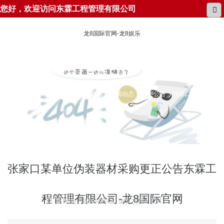
您好，欢迎访问东霖工程管理有限公司
龙8国际官网-龙8娱乐
所在位置：
龙8国际官网-龙8娱乐
新闻动态
变更公告
张家口某单位伪
装器材采购更正公告
张家口某单位伪装器材采购更正公告东霖工
程管理有限公司-龙8国际官网
时间：2020-09-03 浏览次数：134