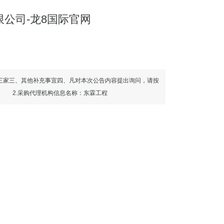
公司-龙8国际官网
足三家三、其他补充事宜四、凡对本次公告内容提出询问，请按
2.采购代理机构信息名称：东霖工程