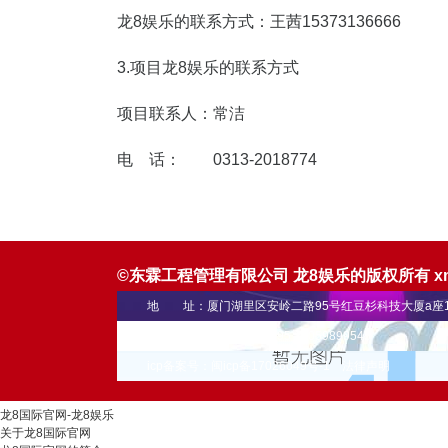
龙8娱乐的联系方式：王茜153
3.项目龙8娱乐的联系方式
项目联系人：常洁
电 话： 0313-2018774
©东霖工程管理有限公司 龙8娱乐的版权所有
x
地 址：厦门湖里区安岭二路95号红豆杉科技大厦a座1
联系电话： 0592-5900695 18059899545
icp备案号：闽icp备17026049号-1
法律声明
龙8国际官网-龙8娱乐
关于龙8国际官网