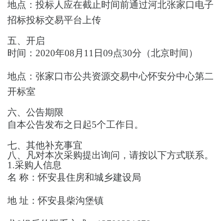
地点：
投标人应在截止时间前通过河北张家口电子
招标投标交易平台上传
五、
开启
时间：
2020年08月11日09点30分
（北京时间）
地点：
张家口市公共资源交易中心怀安分中心第二
开标室
六
、公告期限
自本公告发布之日起
5个工作日。
七
、其他补充事宜
八
、
凡对本次采购提出询问，请按
以下方式
联系
。
1.采购人信息
名
称：
怀安县住房和城乡建设局
地
址：
怀安县柴沟堡镇