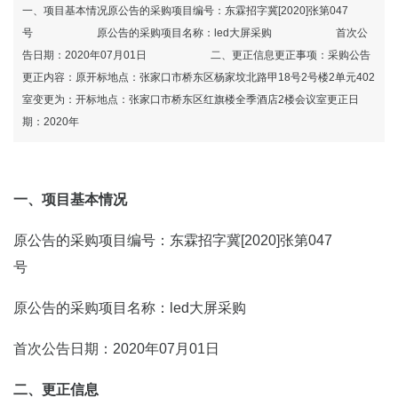
一、项目基本情况原公告的采购项目编号：东霖招字冀[2020]张第047
号 原公告的采购项目名称：led大屏采购 首次公
告日期：2020年07月01日 二、更正信息更正事项：采购公告
更正内容：原开标地点：张家口市桥东区杨家坟北路甲18号2号楼2单元402
室变更为：开标地点：张家口市桥东区红旗楼全季酒店2楼会议室更正日
期：2020年
一、项目基本情况
原公告的采购项目编号：东霖招字冀[2020]张第047
号
原公告的采购项目名称：led大屏采购
首次公告日期：2020年07月01日
二、更正信息