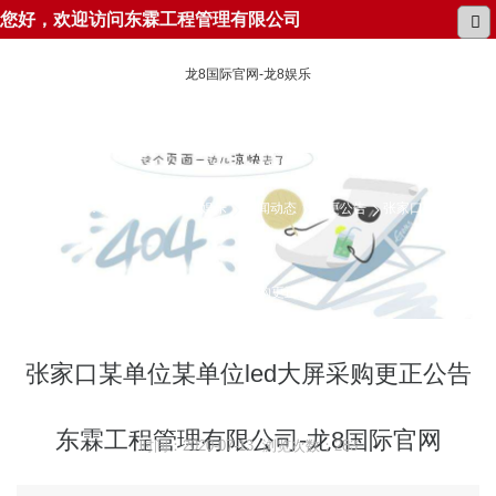
您好，欢迎访问东霖工程管理有限公司
龙8国际官网-龙8娱乐
所在位置：
龙8国际官网-龙8娱乐
新闻动态
变更公告
张家口某单位某
单位led大屏采购更正公告
张家口某单位某单位led大屏采购更正公告
东霖工程管理有限公司-龙8国际官网
时间：2020-07-13 浏览次数：283