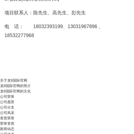
项目联系人：陈先生、高先生、彭先生
电 话： 18032393199、13031967896 、
18532277968
关于龙8国际官网
龙8国际官网的简介
龙8国际官网的文化
公司荣誉
公司愿景
公司分支
公司风采
资质荣誉
荣誉资质
新闻动态