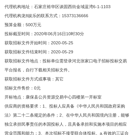
代理机构地址：石家庄裕华区谈固西街金域蓝湾6-1-1103
代理机构龙8娱乐的联系方式：15373136666
预算金额：500万元
投标截至时间：2020年06月16日10时30分
获取招标文件开始时间：2020-05-25
获取招标文件结束时间：2020-05-29
获取招标文件地点：投标单位需登录河北张家口电子招标投标交易
平台报名，自行下载相关招标文件。
获取招标文件方式或事项：其它
招标文件售价：0元
开标地点：康保县公共资源交易中心四楼第一开标室
供应商的资格要求：1、投标人应具备《中华人民共和国政府采购
法》第二十二条规定的条件；2、在中华人民共和国境内注册，能够
独立承担民事责任的本国投标人，且具备承担和实施本项目的相应
营业范围和能力；3、本次招标不接受联合体投标。a.有效的三证合