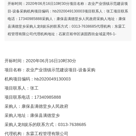
开标时间：2020年06月16日10时30分项目名称：农业产业强镇示范建设项
目-设备采购机构项目编码：hb2020049130003项目联系人：张工项目联系
电话：17340985888采购人：康保县满德堂乡人民政府采购人地址：康保
县满德堂乡采购人龙8娱乐的联系方式：0313-7638685代理机构：东霖工
程管理有限公司代理机构地址：石家庄裕华区谈固西街金域蓝湾6-1-
开标时间：2020年06月16日10时30分
项目名称：农业产业强镇示范建设项目-设备采购
机构项目编码：hb2020049130003
项目联系人：张工
项目联系电话：17340985888
采购人：康保县满德堂乡人民政府
采购人地址：康保县满德堂乡
采购人龙8娱乐的联系方式：0313-7638685
代理机构：东霖工程管理有限公司