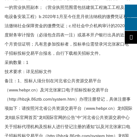
一的营业执照副本；（营业执照范围需包括建筑工程施工工程及机
电设备安装工程）b.2020年1月至今任意月依法纳税的缴费凭证和依
法缴纳社会保障资金的缴费凭证；c.经社会中介机构审计的2020年
度财务审计报告（必须包含四表一注）或基本开户银行出具的近三
个月资信证明；凡有意参加投标者，投标单位需登录河北张家口电
子招标投标交易平台报名，自行下载相关招标文件。
采购数量：1
技术要求：详见招标文件
备注：1、投标人须分别在河北省公共资源交易平台
（www.hebpr.cn）及河北张家口电子招标投标交易平台
（http://hbzjk.86ztb.com/system.htm）办理注册登记，具体注册事
项如下：请按照河北省公共资源交易平台（www.hebpr.cn）龙8国际
龙8娱乐官网首页“龙8国际官网的公告”中“河北省公共资源交易中心
关于招标代理机构及投标人进行登记注册的通知”以及河北张家口电
子招标投标交易平台（http://hbzjk.86ztb.com/system.htm）龙8国