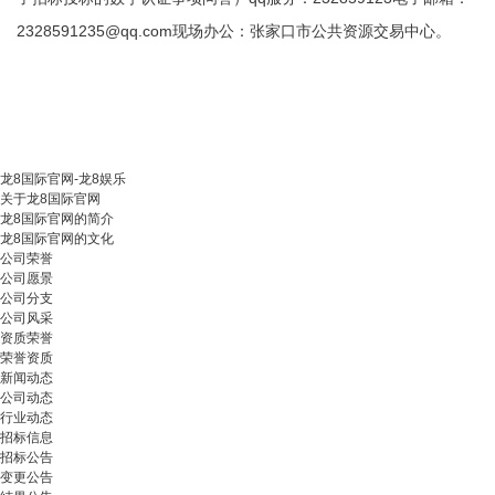
2328591235@qq.com
现场办公：张家口市公共资源交易中心。
龙8国际官网-龙8娱乐
关于龙8国际官网
龙8国际官网的简介
龙8国际官网的文化
公司荣誉
公司愿景
公司分支
公司风采
资质荣誉
荣誉资质
新闻动态
公司动态
行业动态
招标信息
招标公告
变更公告