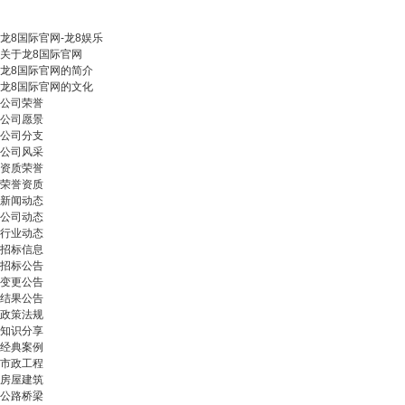
龙8国际官网-龙8娱乐
关于龙8国际官网
龙8国际官网的简介
龙8国际官网的文化
公司荣誉
公司愿景
公司分支
公司风采
资质荣誉
荣誉资质
新闻动态
公司动态
行业动态
招标信息
招标公告
变更公告
结果公告
政策法规
知识分享
经典案例
市政工程
房屋建筑
公路桥梁