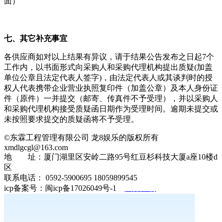
面）
七、其它补充事宜
各供应商如对以上结果有异议，请于结果公告发布之日起7
个
工作内，以书面形式向采购人和采购代理机构提出质疑(加盖
单位公章且法定代表人签字)，由法定代表人或其谈判时的授
权人代表携带企业营业执照复印件（加盖公章）及本人身份证
件（原件）一并提交（邮寄、传真件不予受理），并以采购人
和采购代理机构接受质疑函日期作为受理时间。逾期未提交或
未按照要求提交的质疑函将不予受理
。
©东霖工程管理有限公司 龙8娱乐的版权所有
xmdlgcgl@163.com
地 址：厦门湖里区安岭二路95号红豆杉科技大厦a座10楼d
区
联系电话： 0592-5900695 18059899545
icp备案号：闽icp备17026049号-1
法律声明